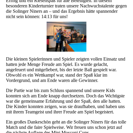
Erfolg und ein Riesenspaß für alle Beteiligten. In diesem
besonderen Kinderturnier traten unsere Nachwuchstalente gegen
die Solinger Niners an – und das Ergebnis hätte spannender
nicht sein können: 14:13 für uns!
Die kleinen Spielerinnen und Spieler zeigten vollen Einsatz und
hatten jede Menge Freude am Spiel. Es wurde gelacht,
angefeuert und mitgefiebert, bis der letzte Ball gespielt war.
Obwohl es ein Wettkampf war, stand der Spaß klar im
Vordergrund, und am Ende waren alle Gewinner.
Die Partie war bis zum Schluss spannend und unsere Kids
konnten sich am Ende knapp durchsetzen. Doch das Wichtigste
war die gemeinsame Erfahrung und der Spaß, den alle hatten.
Die Kinder konnten zeigen, was sie draufhaben, und haben uns
mit ihrem Teamgeist und ihrer Freude am Spiel begeistert.
Ein großes Dankeschön geht an die Solinger Niners für das tolle
Match und die faire Spielweise. Wir freuen uns schon jetzt auf
die nächste Auflage des Mini Mosconi Cups.